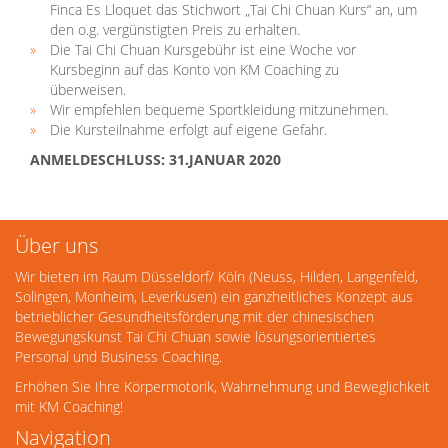
Finca Es Lloquet das Stichwort „Tai Chi Chuan Kurs“ an, um
den o.g. vergünstigten Preis zu erhalten.
Die Tai Chi Chuan Kursgebühr ist eine Woche vor
Kursbeginn auf das Konto von KM Coaching zu
überweisen.
Wir empfehlen bequeme Sportkleidung mitzunehmen.
Die Kursteilnahme erfolgt auf eigene Gefahr.
ANMELDESCHLUSS: 31.JANUAR 2020
Über uns
Wir bieten im Raum Düsseldorf/ Köln (Neuss, Hilden, Langenfeld,
Solingen, Monheim, Leverkusen) ein ganzheitliches Konzept aus
betrieblicher Gesundheitsförderung mit der chinesischen
Bewegungskunst Tai Chi Chuan sowie lösungsorientiertes
Personal und Business Coaching.
Erhöhen Sie Ihre Körpermotorik, Wahrnehmung und Beweglichkeit
mit KM Coaching!
Navigation